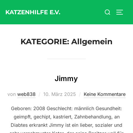
Zum
Suchen
KATZENHILFE E.V.
Inhalt
SEIT
nach:
springen
KATEGORIE:
Allgemein
Jimmy
Veröffentlicht
von
web838
10. März 2025
Keine Kommentare
am
Geboren: 2008 Geschlecht: männlich Gesundheit:
geimpft, gechipt, kastriert, Zahnbehandlung, an
Diabtes erkrankt Jimmy ist ein lieber, sozialer und