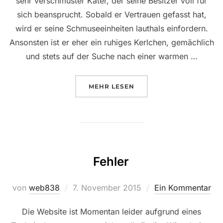
sehr verschmuster Kater, der seine Besitzer voll für
sich beansprucht. Sobald er Vertrauen gefasst hat,
wird er seine Schmuseeinheiten lauthals einfordern.
Ansonsten ist er eher ein ruhiges Kerlchen, gemächlich
und stets auf der Suche nach einer warmen …
ÜBER „JIMMY“
MEHR
LESEN
Fehler
Veröffentlicht
von
web838
7. November 2015
Ein Kommentar
am
Die Website ist Momentan leider aufgrund eines