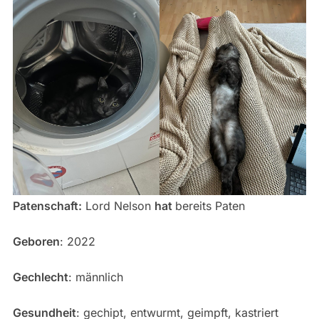
Patenschaft:
Lord Nelson
hat
bereits Paten
Geboren
: 2022
Gechlecht
: männlich
Gesundheit
: gechipt, entwurmt, geimpft, kastriert